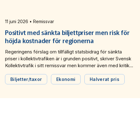
11 juni 2026 • Remissvar
Positivt med sänkta biljettpriser men risk för
höjda kostnader för regionerna
Regeringens förslag om tillfälligt statsbidrag för sänkta
priser i kollektivtrafiken är i grunden positivt, skriver Svensk
Kollektivtrafik i sitt remissvar men kommer även med kritik
mot att de regionala kollektivtrafikmyndigheterna får bära
hela risken för utökade kostnader.
Biljetter/taxor
Ekonomi
Halverat pris