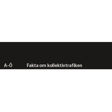
A-Ö
Fakta om kollektivtrafiken
Frågor vi driver
Kontakta oss
RSS-flöden
Integritetspolicy