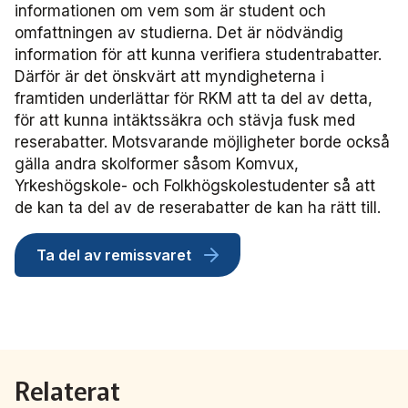
Frågor vi driver
informationen om vem som är student och
Försäljning
FRIDA miljö- och fordonsdatabas
Affärs­nätverket
Kontakta oss
Serviceresor
omfattningen av studierna. Det är nödvändig
Medlemszon
Personalförsörjning
information för att kunna verifiera studentrabatter.
Rapporter
Järnväg
Affärs­nätverket 2025
Användargrupp Anbaro
Historik
Därför är det önskvärt att myndigheterna i
Upphandlingar
Attraktivare kollektivtrafik­bransch
framtiden underlättar för RKM att ta del av detta,
Stäng
Remissvar
Kollektivtrafikens bidrag till transportsektorns klimatmål
Kommunikation
Affärs­nätverket 2024
Användargrupp förarcertifiering Buss
Information om kundfakturor
för att kunna intäktssäkra och stävja fusk med
reserabatter. Motsvarande möjligheter borde också
Aktiviteter och event
Miljö­
Affärs­nätverket 2023
Nationellt material Buss
Användargrupp förarcertifiering Serviceresor
gälla andra skolformer såsom Komvux,
Yrkeshögskole- och Folkhögskolestudenter så att
Almedalen
Serviceresor
Affärs­nätverket 2022
Lokalt material Buss
Nationellt material Serviceresor
Användargrupp Kollbar
de kan ta del av de reserabatter de kan ha rätt till.
Persontrafik
Tillgänglighet
Användarträffar buss
Lokalt material Serviceresor
Biljettkontroll­nätverket
Ta del av remissvaret
Trafikutveckling
A-Ö
Användarträffar
Biljettkontroll­nätverket 2026
Bussdepå­nätverket
Trygghet och säkerhet
Biljettkontroll­nätverket 2025
Bussdepå­nätverket 2025
Chefs­nätverket
Relaterat
Användare Anbaro
Biljettkontroll­nätverket 2024
Bussdepå­nätverket 2024
Chefs­nätverket 2023
Försäljnings­nätverket