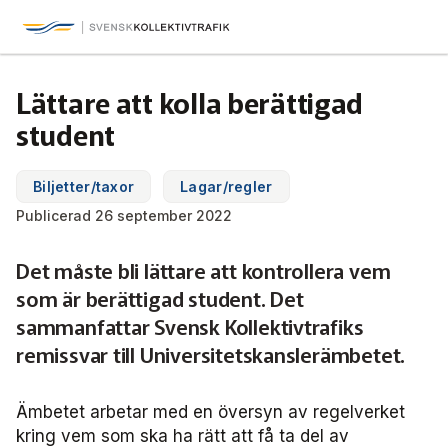
Svensk Kollektivtrafik
Hoppa
till
huvudinnehåll
Medlemmar & nätverk
Lättare att kolla berättigad
Tillsammans blir vi smartare
student
Fakta & statistik
Medlemmar
Det här är kollektivtrafiken
Biljetter/taxor
Lagar/regler
Nätverk
Utbildning & Karriär
Fakta om kollektivtrafiken
Publicerad 26 september 2022
Öka din kompetens
Tjänster och verktyg
Affärs­nätverket
Det måste bli lättare att kontrollera vem
Biljettpriser
Aktuellt & debatt
Förarcertifieringar
som är berättigad student. Det
Så här tycker vi
Associerade medlemmar
Biljettkontroll­
Partner­samverkan
Järnväg
sammanfattar Svensk Kollektivtrafiks
Webbinarier
Om oss
remissvar till Universitetskanslerämbetet.
Nyheter
Bussdepå­
Bli associerad medlem
Skolskjutsen.se
121 års erfarenhet
Miljö och klimat
Våra utbildningar
Debattartiklar
Chefer
Studentkonceptet
Medlemszon
Ämbetet arbetar med en översyn av regelverket
Organisation
Samhällsnytta
kring vem som ska ha rätt att få ta del av
Kalender
Press
In English
Sök
Yrke och skola