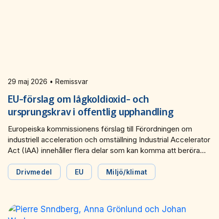
29 maj 2026 • Remissvar
EU-förslag om lågkoldioxid- och
ursprungskrav i offentlig upphandling
Europeiska kommissionens förslag till Förordningen om
industriell acceleration och omställning Industrial Accelerator
Act (IAA) innehåller flera delar som kan komma att beröra
kollektivtrafiken. Bland annat ställs krav på lågkoldioxid- och
ursprungskrav för produkter, material och elektriska fordon i
Drivmedel
EU
Miljö/klimat
offentlig upphandling.