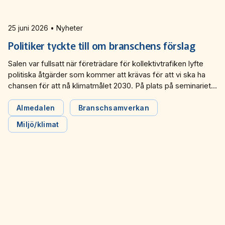
Miljö­nätverket 2022
Tillgänglighets­nätverket 2025
Trafikutvecklar­nätverket 2026
Trygghets­nätverket
25 juni 2026 • Nyheter
Tillgänglighets­nätverket 2024
Trafikutvecklar­nätverket 2025
Trygghets­nätverket 2026
Politiker tyckte till om branschens förslag
Tillgänglighets­nätverket 2023
Trafikutvecklar­nätverket 2024
Trygghets­nätverket 2025
Salen var fullsatt när företrädare för kollektivtrafiken lyfte
politiska åtgärder som kommer att krävas för att vi ska ha
Tillgänglighets­nätverket 2022
Trafikutvecklar­nätverket 2023
Trygghets­nätverket 2024
chansen för att nå klimatmålet 2030. På plats på seminariet
under Almedalsveckan fanns även politiker som
Trafikutvecklar­nätverket 2022
Trygghets­nätverket 2023
kommenterade förslagen och delade sina egna visioner för
Almedalen
Branschsamverkan
kollektivtrafiken.
Miljö/klimat
Trygghets­nätverket 2022