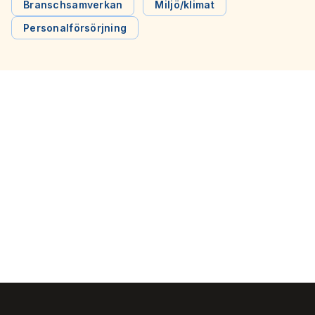
för att vända utvecklingen, skriver Svensk Kollektivtrafik,
Branschsamverkan
Miljö/klimat
Sveriges Bussföretag, Tågföretagen i en debattartikel i
Personalförsörjning
Dagens Samhälle.