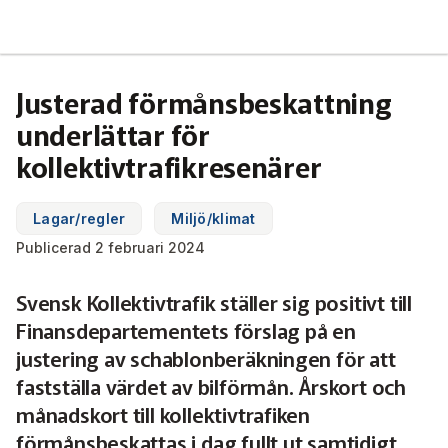
Svensk Kollektivtrafik
Hoppa
till
huvudinnehåll
Medlemmar & nätverk
Justerad förmånsbeskattning
Tillsammans blir vi smartare
underlättar för
Fakta & statistik
Medlemmar
kollektivtrafikresenärer
Det här är kollektivtrafiken
Nätverk
Utbildning & Karriär
Fakta om kollektivtrafiken
Lagar/regler
Miljö/klimat
Öka din kompetens
Publicerad 2 februari 2024
Tjänster och verktyg
Affärs­nätverket
Biljettpriser
Aktuellt & debatt
Förarcertifieringar
Svensk Kollektivtrafik ställer sig positivt till
Så här tycker vi
Associerade medlemmar
Biljettkontroll­
Partner­samverkan
Järnväg
Finansdepartementets förslag på en
Webbinarier
Om oss
Nyheter
justering av schablonberäkningen för att
Bussdepå­
Bli associerad medlem
Skolskjutsen.se
121 års erfarenhet
Miljö och klimat
fastställa värdet av bilförmån. Årskort och
Våra utbildningar
Debattartiklar
månadskort till kollektivtrafiken
Chefer
Studentkonceptet
Medlemszon
Organisation
Samhällsnytta
förmånsbeskattas i dag fullt ut samtidigt
Kalender
Press
In English
Sök
Yrke och skola