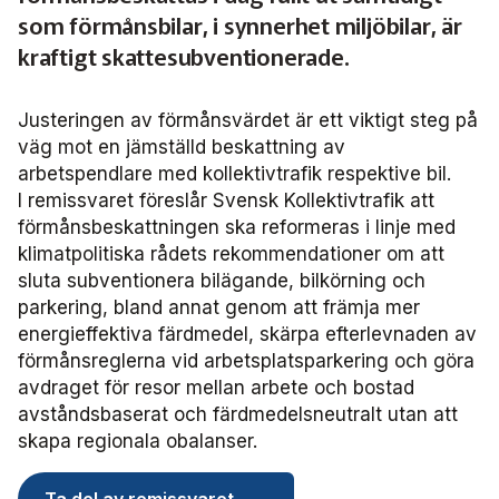
Frågor vi driver
Försäljning
FRIDA miljö- och fordonsdatabas
som förmånsbilar, i synnerhet miljöbilar, är
Affärs­nätverket
Kontakta oss
Serviceresor
Medlemszon
kraftigt skattesubventionerade.
Personalförsörjning
Rapporter
Järnväg
Affärs­nätverket 2025
Användargrupp Anbaro
Historik
Upphandlingar
Attraktivare kollektivtrafik­bransch
Justeringen av förmånsvärdet är ett viktigt steg på
Stäng
Remissvar
Kollektivtrafikens bidrag till transportsektorns klimatmål
Kommunikation
Affärs­nätverket 2024
Användargrupp förarcertifiering Buss
Information om kundfakturor
väg mot en jämställd beskattning av
arbetspendlare med kollektivtrafik respektive bil.
Aktiviteter och event
Miljö­
Affärs­nätverket 2023
Nationellt material Buss
Användargrupp förarcertifiering Serviceresor
I remissvaret föreslår Svensk Kollektivtrafik att
förmånsbeskattningen ska reformeras i linje med
Almedalen
Serviceresor
Affärs­nätverket 2022
Lokalt material Buss
Nationellt material Serviceresor
Användargrupp Kollbar
klimatpolitiska rådets rekommendationer om att
sluta subventionera bilägande, bilkörning och
Persontrafik
Tillgänglighet
parkering, bland annat genom att främja mer
Användarträffar buss
Lokalt material Serviceresor
Biljettkontroll­nätverket
energieffektiva färdmedel, skärpa efterlevnaden av
förmånsreglerna vid arbetsplatsparkering och göra
Trafikutveckling
A-Ö
Användarträffar
Biljettkontroll­nätverket 2026
Bussdepå­nätverket
avdraget för resor mellan arbete och bostad
avståndsbaserat och färdmedelsneutralt utan att
Trygghet och säkerhet
Biljettkontroll­nätverket 2025
Bussdepå­nätverket 2025
Chefs­nätverket
skapa regionala obalanser.
Användare Anbaro
Biljettkontroll­nätverket 2024
Bussdepå­nätverket 2024
Chefs­nätverket 2023
Försäljnings­nätverket