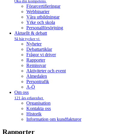
Öka din kompetens
Förarcertifieringar
Webbinarier
Våra utbildningar
Yrke och skola
Personalförsörjning
Aktuellt & debatt
Så här tycker vi
Nyheter
Debattartiklar
Frågor vi driver
Rapporter
Remissvar
Aktiviteter och event
Almedalen
Persontrafik
A-Ö
Om oss
121 års erfarenhet
Organisation
Kontakta oss
Historik
Information om kundfakturor
Rapporter