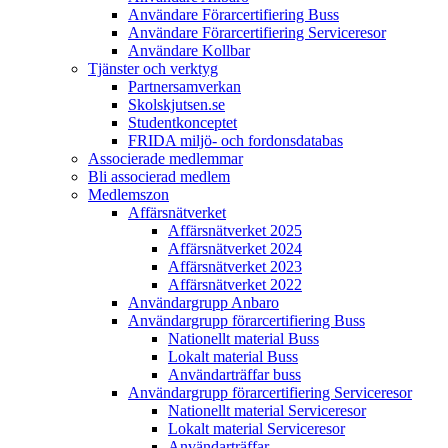
Användare Förarcertifiering Buss
Användare Förarcertifiering Serviceresor
Användare Koll­bar
Tjänster och verktyg
Partner­samverkan
Skolskjutsen.se
Studentkonceptet
FRIDA miljö- och fordonsdatabas
Associerade medlemmar
Bli associerad medlem
Medlemszon
Affärs­nätverket
Affärs­nätverket 2025
Affärs­nätverket 2024
Affärs­nätverket 2023
Affärs­nätverket 2022
Användargrupp Anbaro
Användargrupp förarcertifiering Buss
Nationellt material Buss
Lokalt material Buss
Användarträffar buss
Användargrupp förarcertifiering Serviceresor
Nationellt material Serviceresor
Lokalt material Serviceresor
Användarträffar