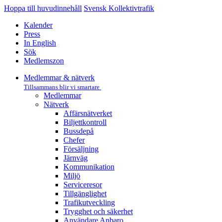
Hoppa till huvudinnehåll
Svensk Kollektivtrafik
Kalender
Press
In English
Sök
Medlemszon
Medlemmar & nätverk
Tillsammans blir vi smartare
Medlemmar
Nätverk
Affärs­nätverket
Biljettkontroll­
Bussdepå­
Chefer
Försäljning
Järnväg
Kommunikation
Miljö­
Serviceresor
Tillgänglighet
Trafikutveckling
Trygghet och säkerhet
Användare Anbaro