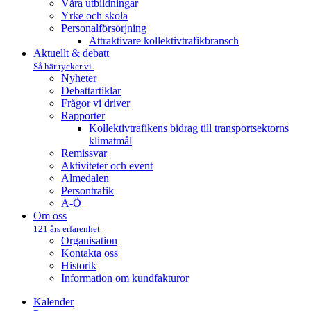
Våra utbildningar
Yrke och skola
Personalförsörjning
Attraktivare kollektivtrafik­bransch
Aktuellt & debatt
Så här tycker vi
Nyheter
Debattartiklar
Frågor vi driver
Rapporter
Kollektivtrafikens bidrag till transportsektorns
klimatmål
Remissvar
Aktiviteter och event
Almedalen
Persontrafik
A-Ö
Om oss
121 års erfarenhet
Organisation
Kontakta oss
Historik
Information om kundfakturor
Kalender