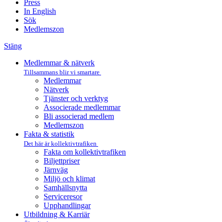
Press
In English
Sök
Medlemszon
Stäng
Medlemmar & nätverk
Tillsammans blir vi smartare
Medlemmar
Nätverk
Tjänster och verktyg
Associerade medlemmar
Bli associerad medlem
Medlemszon
Fakta & statistik
Det här är kollektivtrafiken
Fakta om kollektivtrafiken
Biljettpriser
Järnväg
Miljö och klimat
Samhällsnytta
Serviceresor
Upphandlingar
Utbildning & Karriär