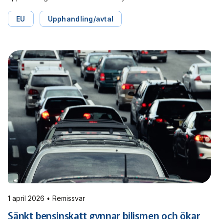
remissvaret. Förändringarna skapar ett tydligare och mer
rättssäkert ramverk för regionernas upphandling av
EU
Upphandling/avtal
kollektivtrafik, samtidigt som regelverket anpassas till EU-
rätten.
1 april 2026 • Remissvar
Sänkt bensinskatt gynnar bilismen och ökar