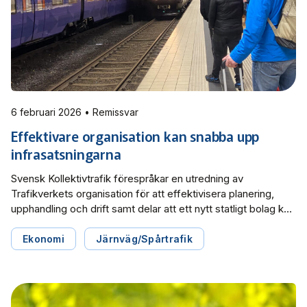
6 februari 2026 • Remissvar
Effektivare organisation kan snabba upp
infrasatsningarna
Svensk Kollektivtrafik förespråkar en utredning av
Trafikverkets organisation för att effektivisera planering,
upphandling och drift samt delar att ett nytt statligt bolag kan
bidra till att effektivisera infrastrukturinvesteringar. Det
framgår av remissvaret angående utredningen Effektivare
Ekonomi
Järnväg/Spårtrafik
organisering och genomförande av statlig väg och järnväg.