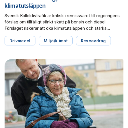
klimatutsläppen
Svensk Kollektivtrafik är kritisk i remissvaret till regeringens
förslag om tillfälligt sänkt skatt på bensin och diesel.
Förslaget riskerar att öka klimatutsläppen och stärka
biltrafikens konkurrenskraft jämfört med kollektivtrafik och
innebär att kollektivtrafikens kostnader för biodrivmedel
Drivmedel
Miljö/klimat
Reseavdrag
förblir höga samtidigt som biltrafikens kostnader minskar.