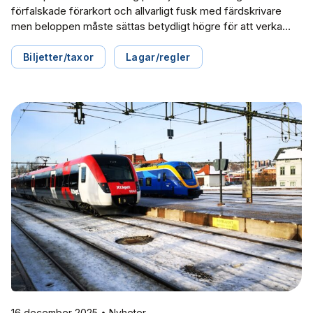
förfalskade förarkort och allvarligt fusk med färdskrivare
men beloppen måste sättas betydligt högre för att verka
avskräckande, skriver Svensk Kollektivtrafik i remissvaret
gällande promemorian "Kraftfullare åtgärder mot
Biljetter/taxor
Lagar/regler
manipulation och allvarligt missbruk av färdskrivare" från
Landsbygds- och infrastrukturdepartementet.
16 december 2025 • Nyheter