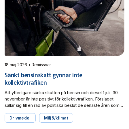
Miljö­nätverket 2022
Tillgänglighets­nätverket 2025
Trafikutvecklar­nätverket 2026
Trygghets­nätverket
Tillgänglighets­nätverket 2024
Trafikutvecklar­nätverket 2025
Trygghets­nätverket 2026
Tillgänglighets­nätverket 2023
Trafikutvecklar­nätverket 2024
Trygghets­nätverket 2025
Tillgänglighets­nätverket 2022
Trafikutvecklar­nätverket 2023
Trygghets­nätverket 2024
Trafikutvecklar­nätverket 2022
Trygghets­nätverket 2023
18 maj 2026 • Remissvar
Sänkt bensinskatt gynnar inte
Trygghets­nätverket 2022
kollektivtrafiken
Att ytterligare sänka skatten på bensin och diesel 1 juli–30
november är inte positivt för kollektivtrafiken. Förslaget
sällar sig till en rad av politiska beslut de senaste åren som
kraftigt ökar klimatutsläppen, stärker biltrafikens
konkurrenskraft och försämrar kollektivtrafikens möjligheter
Drivmedel
Miljö/klimat
att konkurrera. Det skriver Svensk Kollektivtrafik i sitt