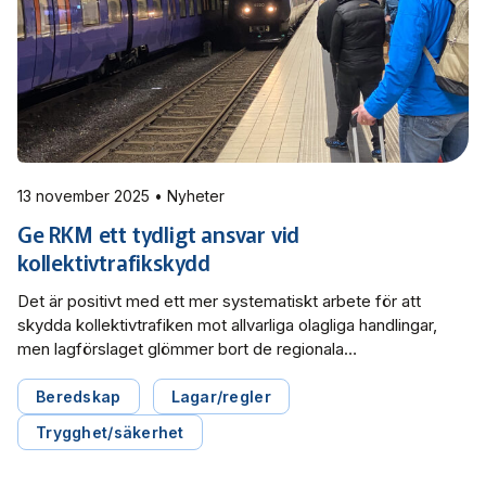
13 november 2025 • Nyheter
Ge RKM ett tydligt ansvar vid
kollektivtrafikskydd
Det är positivt med ett mer systematiskt arbete för att
skydda kollektivtrafiken mot allvarliga olagliga handlingar,
men lagförslaget glömmer bort de regionala
kollektivtrafikmyndigheternas (RKMs) roll, skriver Svensk
Kollektivtrafik i sitt remissvar rörande En ny lag om
Beredskap
Lagar/regler
kollektivtrafikskydd.
Trygghet/säkerhet