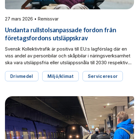
27 mars 2026 • Remissvar
Undanta rullstolsanpassade fordon från
företagsfordons utsläppskrav
Svensk Kollektivtrafik är positiva till EU:s lagförslag där en
viss andel av personbilar och skåpbilar i näringsverksamhet
ska vara utsläppsfria eller utsläppssnåla till 2030 respektive
2035. Men det behövs ett undantag från kraven för
rullstolsanpassade fordon som är ofta specialanpassade
Drivmedel
Miljö/klimat
Serviceresor
och det finns väldigt få tillverkare av elektrifierade
specialfordon.