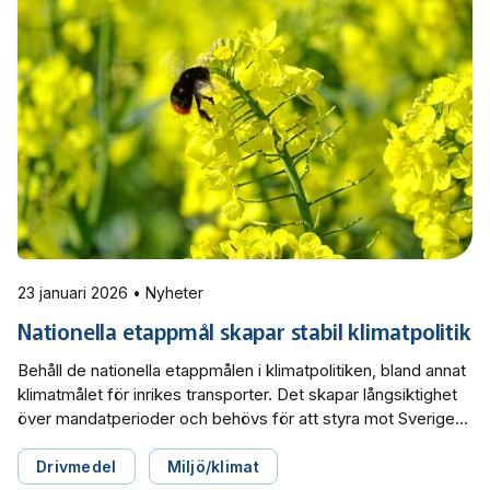
23 januari 2026 • Nyheter
Nationella etappmål skapar stabil klimatpolitik
Behåll de nationella etappmålen i klimatpolitiken, bland annat
klimatmålet för inrikes transporter. Det skapar långsiktighet
över mandatperioder och behövs för att styra mot Sveriges
långsiktiga mål om nettonollutsläpp. Det skriver Svensk
Kollektivtrafik i sitt remissvar angående
Drivmedel
Miljö/klimat