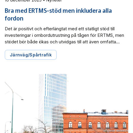
Bra med ERTMS-stöd men inkludera alla
fordon
Det är positivt och efterlängtat med ett statligt stöd till
investeringar i ombordutrustning på tågen för ERTMS, men
stödet bör både ökas och utvidgas till att även omfatta
redan planerade konverteringar för att påskynda en snabb
process för samtliga berörda fordon innan 2030. Det skriver
Järnväg/Spårtrafik
Svensk Kollektivtrafiks i remissvaret gällande regeringens
förslag om stöd.