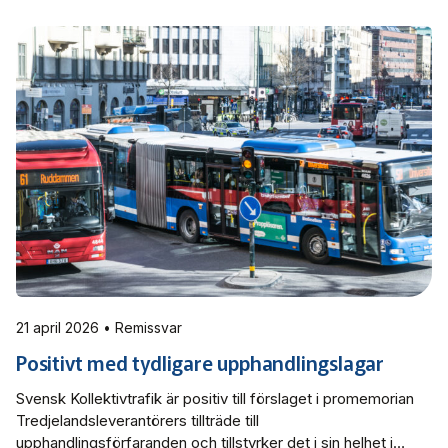
remissvar till Finansdepartementet och ställer sig negativa till
regeringens förslag.
21 april 2026 • Remissvar
Positivt med tydligare upphandlingslagar
Svensk Kollektivtrafik är positiv till förslaget i promemorian
Tredjelandsleverantörers tillträde till
upphandlingsförfaranden och tillstyrker det i sin helhet i