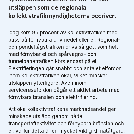
Miljö­nätverket 2022
Tillgänglighets­nätverket 2025
Trafikutvecklar­nätverket 2026
Trygghets­nätverket
utsläppen som de regionala
kollektivtrafikmyndigheterna bedriver.
Tillgänglighets­nätverket 2024
Trafikutvecklar­nätverket 2025
Trygghets­nätverket 2026
Idag körs 95 procent av kollektivtrafiken med
Tillgänglighets­nätverket 2023
Trafikutvecklar­nätverket 2024
Trygghets­nätverket 2025
buss på förnybara drivmedel eller el. Regional-
och pendeltågstrafiken drivs så gott som helt
Tillgänglighets­nätverket 2022
Trafikutvecklar­nätverket 2023
Trygghets­nätverket 2024
med förnybar el och spårvagns- och
tunnelbanetrafiken körs endast på el.
Trafikutvecklar­nätverket 2022
Trygghets­nätverket 2023
Elektrifieringen går snabbt och antalet elfordon
inom kollektivtrafiken ökar, vilket minskar
Trygghets­nätverket 2022
utsläppen ytterligare. Även inom
serviceresefordon pågår ett aktivt arbete med
förnybara bränslen och elektrifiering.
Att öka kollektivtrafikens marknadsandel ger
minskade utsläpp genom både
transporteffektivitet och förnybara bränslen och
el, varför detta är en mycket viktig klimatåtgärd.