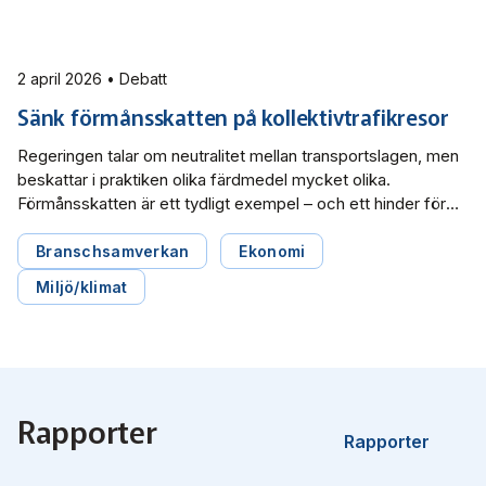
2 april 2026 • Debatt
Sänk förmånsskatten på kollektivtrafikresor
Regeringen talar om neutralitet mellan transportslagen, men
beskattar i praktiken olika färdmedel mycket olika.
Förmånsskatten är ett tydligt exempel – och ett hinder för
ett mer effektivt och hållbart transportsystem. Nu är det
dags att göra villkoren rättvisa, skriver Svensk Kollektivtrafik,
Branschsamverkan
Ekonomi
Tågföretagen och Sveriges Bussföretag i en debattartikel i
Miljö/klimat
Dagens Samhälle.
Rapporter
Rapporter