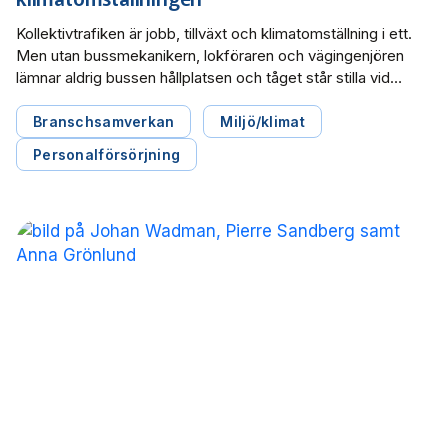
Kollektivtrafiken är jobb, tillväxt och klimatomställning i ett.
Men utan bussmekanikern, lokföraren och vägingenjören
lämnar aldrig bussen hållplatsen och tåget står stilla vid
perrongen. Det behövs en kompetensförsörjningsstrategi
för att vända utvecklingen, skriver Svensk Kollektivtrafik,
Branschsamverkan
Miljö/klimat
Sveriges Bussföretag, Tågföretagen i en debattartikel i
Personalförsörjning
Dagens Samhälle.