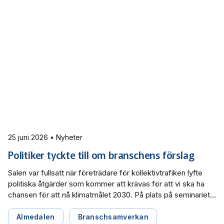
25 juni 2026 • Nyheter
Politiker tyckte till om branschens förslag
Salen var fullsatt när företrädare för kollektivtrafiken lyfte
politiska åtgärder som kommer att krävas för att vi ska ha
chansen för att nå klimatmålet 2030. På plats på seminariet
under Almedalsveckan fanns även politiker som
kommenterade förslagen och delade sina egna visioner för
Almedalen
Branschsamverkan