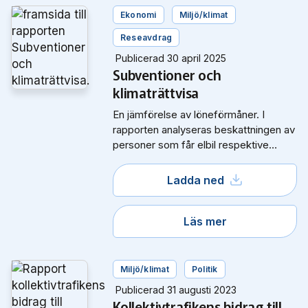
Ekonomi
Miljö/klimat
Reseavdrag
Publicerad 30 april 2025
Subventioner och
klimaträttvisa
En jämförelse av löneförmåner. I
rapporten analyseras beskattningen av
personer som får elbil respektive
kollektivtrafikkort och vilka effekter
det får på utsläppen av växthusgaser
Ladda ned
och fördelningen i samhället.
Läs mer
Miljö/klimat
Politik
Publicerad 31 augusti 2023
Kollektivtrafikens bidrag till