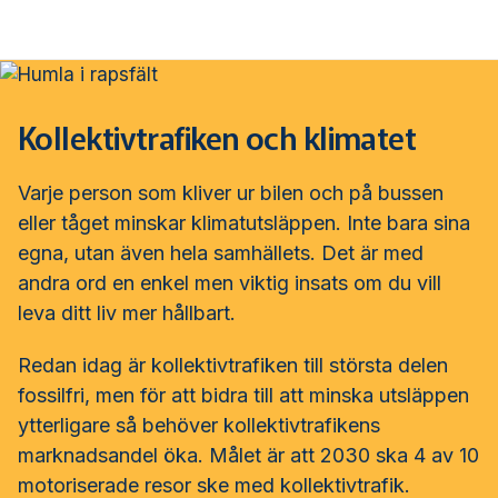
Svensk Kollektivtrafik
Hoppa
till
huvudinnehåll
Medlemmar & nätverk
Tillsammans blir vi smartare
Kollektivtrafiken och klimatet
Fakta & statistik
Medlemmar
Det här är kollektivtrafiken
Varje person som kliver ur bilen och på bussen
Nätverk
eller tåget minskar klimatutsläppen. Inte bara sina
Fakta om kollektivtrafiken
egna, utan även hela samhällets.
Det är med
Tjänster och verktyg
Affärs­nätverket
andra ord en enkel men viktig insats om du vill
Biljettpriser
leva ditt liv mer hållbart.
Associerade medlemmar
Biljettkontroll­
Partner­samverkan
Järnväg
Redan idag är kollektivtrafiken till största delen
fossilfri, men för att bidra till att minska utsläppen
Bussdepå­
Bli associerad medlem
Skolskjutsen.se
Miljö och klimat
ytterligare så behöver kollektivtrafikens
marknadsandel öka. Målet är att 2030 ska 4 av 10
Chefer
Studentkonceptet
Medlemszon
Samhällsnytta
motoriserade resor ske med kollektivtrafik.