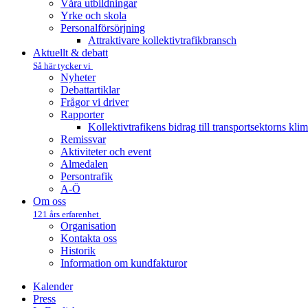
Våra utbildningar
Yrke och skola
Personalförsörjning
Attraktivare kollektivtrafik­bransch
Aktuellt & debatt
Så här tycker vi
Nyheter
Debattartiklar
Frågor vi driver
Rapporter
Kollektivtrafikens bidrag till transportsektorns kli
Remissvar
Aktiviteter och event
Almedalen
Persontrafik
A-Ö
Om oss
121 års erfarenhet
Organisation
Kontakta oss
Historik
Information om kundfakturor
Kalender
Press