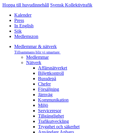
Hoppa till huvudinnehåll
Svensk Kollektivtrafik
Kalender
Press
In English
Sök
Medlemszon
Medlemmar & nätverk
Tillsammans blir vi smartare
Medlemmar
Nätverk
Affärs­nätverket
Biljettkontroll­
Bussdepå­
Chefer
Försäljning
Järnväg
Kommunikation
Miljö­
Serviceresor
Tillgänglighet
Trafikutveckling
Trygghet och säkerhet
Användare Anbaro