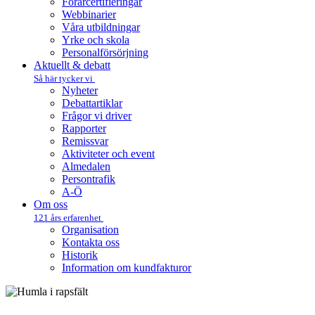
Förarcertifieringar
Webbinarier
Våra utbildningar
Yrke och skola
Personalförsörjning
Aktuellt & debatt
Så här tycker vi
Nyheter
Debattartiklar
Frågor vi driver
Rapporter
Remissvar
Aktiviteter och event
Almedalen
Persontrafik
A-Ö
Om oss
121 års erfarenhet
Organisation
Kontakta oss
Historik
Information om kundfakturor