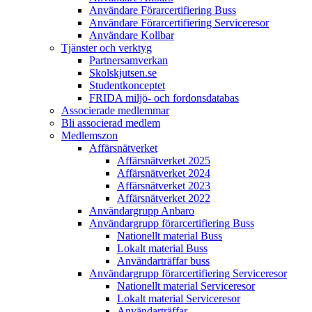
Användare Förarcertifiering Buss
Användare Förarcertifiering Serviceresor
Användare Koll­bar
Tjänster och verktyg
Partner­samverkan
Skolskjutsen.se
Studentkonceptet
FRIDA miljö- och fordonsdatabas
Associerade medlemmar
Bli associerad medlem
Medlemszon
Affärs­nätverket
Affärs­nätverket 2025
Affärs­nätverket 2024
Affärs­nätverket 2023
Affärs­nätverket 2022
Användargrupp Anbaro
Användargrupp förarcertifiering Buss
Nationellt material Buss
Lokalt material Buss
Användarträffar buss
Användargrupp förarcertifiering Serviceresor
Nationellt material Serviceresor
Lokalt material Serviceresor
Användarträffar