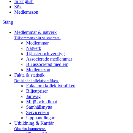
In English
Sök
Medlemszon
Stäng
Medlemmar & nätverk
Tillsammans blir vi smartare
Medlemmar
Nätverk
Tjänster och verktyg
Associerade medlemmar
Bli associerad medlem
Medlemszon
Fakta & statistik
Det här är kollektivtrafiken
Fakta om kollektivtrafiken
Biljettpriser
Järnväg
Miljö och klimat
Samhällsnytta
Serviceresor
Upphandlingar
Utbildning & Karriär
Öka din kompetens