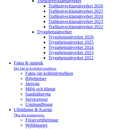
Trafikutvecklar­nätverket
Trafikutvecklar­nätverket 2026
Trafikutvecklar­nätverket 2025
Trafikutvecklar­nätverket 2024
Trafikutvecklar­nätverket 2023
Trafikutvecklar­nätverket 2022
Trygghets­nätverket
Trygghets­nätverket 2026
Trygghets­nätverket 2025
Trygghets­nätverket 2024
Trygghets­nätverket 2023
Trygghets­nätverket 2022
Fakta & statistik
Det här är kollektivtrafiken
Fakta om kollektivtrafiken
Biljettpriser
Järnväg
Miljö och klimat
Samhällsnytta
Serviceresor
Upphandlingar
Utbildning & Karriär
Öka din kompetens
Förarcertifieringar
Webbinarier