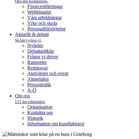
Öka din kompetens
Förarcertifieringar
Webbinarier
Våra utbildningar
Yrke och skola
Personalförsörjning
Aktuellt & debatt
Så här tycker vi
Nyheter
Debattartiklar
Frågor vi driver
Rapporter
Remissvar
Aktiviteter och event
Almedalen
Persontrafik
A-Ö
Om oss
121 års erfarenhet
Organisation
Kontakta oss
Historik
Information om kundfakturor