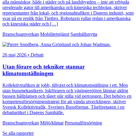
alla människor, både i städer och på landsbygden – inte att erbjuda
oreglerade gator till amerikanska och kinesiska techbolag, skriver
representanter från lokal- och regionaltrafiken i Dagens industri, som
svar på en replik från Timbro. Robotaxis rullar redan i amerikanska
och kinesiska städer och […]
Branschsamverkan
Mobilitetstjänst
Samhällsnytta
26 maj 2026 • Debatt
Utan förare och tekniker stannar
klimatomställningen
Kollektivtrafiken är jobb, tillväxt och klimatomställning i ett. Men
utan bussmekanikern, lokföraren och vägingenjören lämnar aldrig
bussen hållplatsen och tåget står stilla vid perrongen. Det behövs en
kompetensförsörjningsstrategi för att vända utvecklingen, skriver
Svensk Kollektivtrafik, Sveriges Bussföretag, Tågföretagen i en
debattartikel i Dagens Samhälle.
Branschsamverkan
Miljö/klimat
Personalförsörjning
Se alla rapporter