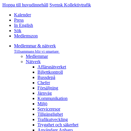
Hoppa till huvudinnehåll
Svensk Kollektivtrafik
Kalender
Press
In English
Sök
Medlemszon
Medlemmar & nätverk
Tillsammans blir vi smartare
Medlemmar
Nätverk
Affärs­nätverket
Biljettkontroll­
Bussdepå­
Chefer
Försäljning
Järnväg
Kommunikation
Miljö­
Serviceresor
Tillgänglighet
Trafikutveckling
Trygghet och säkerhet
Användare Anbaro