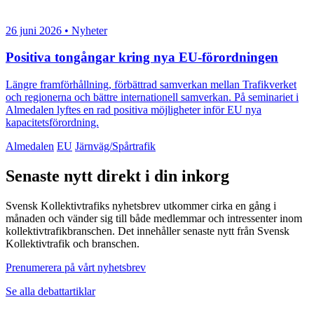
26 juni 2026 • Nyheter
Positiva tongångar kring nya EU-förordningen
Längre framförhållning, förbättrad samverkan mellan Trafikverket
och regionerna och bättre internationell samverkan. På seminariet i
Almedalen lyftes en rad positiva möjligheter inför EU nya
kapacitetsförordning.
Almedalen
EU
Järnväg/Spårtrafik
Senaste nytt direkt i din inkorg
Svensk Kollektivtrafiks nyhetsbrev utkommer cirka en gång i
månaden och vänder sig till både medlemmar och intressenter inom
kollektivtrafikbranschen. Det innehåller senaste nytt från Svensk
Kollektivtrafik och branschen.
Prenumerera på vårt nyhetsbrev
Se alla debattartiklar