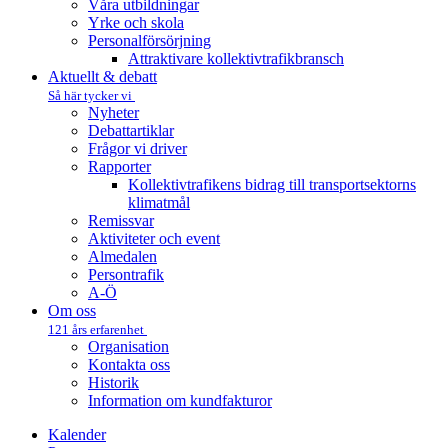
Våra utbildningar
Yrke och skola
Personalförsörjning
Attraktivare kollektivtrafik­bransch
Aktuellt & debatt
Så här tycker vi
Nyheter
Debattartiklar
Frågor vi driver
Rapporter
Kollektivtrafikens bidrag till transportsektorns
klimatmål
Remissvar
Aktiviteter och event
Almedalen
Persontrafik
A-Ö
Om oss
121 års erfarenhet
Organisation
Kontakta oss
Historik
Information om kundfakturor
Kalender