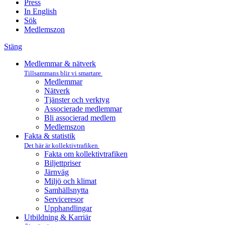
Press
In English
Sök
Medlemszon
Stäng
Medlemmar & nätverk
Tillsammans blir vi smartare
Medlemmar
Nätverk
Tjänster och verktyg
Associerade medlemmar
Bli associerad medlem
Medlemszon
Fakta & statistik
Det här är kollektivtrafiken
Fakta om kollektivtrafiken
Biljettpriser
Järnväg
Miljö och klimat
Samhällsnytta
Serviceresor
Upphandlingar
Utbildning & Karriär